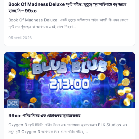
Book Of Madness Deluxe স্লট গাইড: ভুতুড়ে অ্যাসাইলামে বড় জয়ের
হাতছানি – 99xo
Book Of Madness Deluxe: একটি ভুতুড়ে অভিজ্ঞতার গাইড আপনি কি এমন কোনো
স্লট গেম খুঁজছেন যা আপনাকে একই সাথে শিহরণ...
05 আগস্ট 2026
99xo: পানির নিচের এক রোমাঞ্চকর অ্যাডভেঞ্চার
Oxygen 3 স্লট রিভিউ: পানির নিচের এক রোমাঞ্চকর অ্যাডভেঞ্চার ELK Studios-এর
নতুন সৃষ্টি Oxygen 3 আপনাকে নিয়ে যাবে পানির গভীরে,...