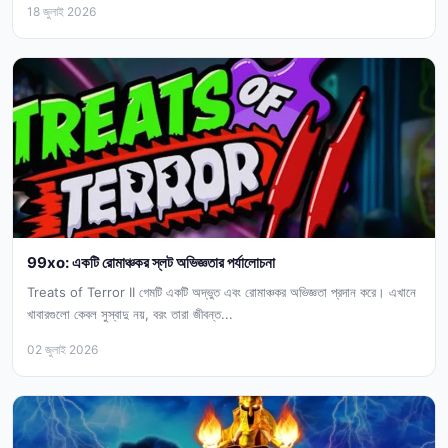
18 জুলাই 2026
99xo: একটি রোমাঞ্চকর স্লট অভিজ্ঞতার পর্যালোচনা
Treats of Terror II গেমটি একটি অদ্ভুত এবং রোমাঞ্চকর অভিজ্ঞতা প্রদান করে। এখানে
খাবারগুলো কেবল সুস্বাদু নয়, বরং তারা জীবন্ত...
02 জুলাই 2026