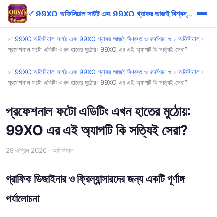
✅ 99XO অফিসিয়াল সাইট এবং 99XO গ্যাকর আজই বিশ্বস্ত ও জনপ্রিয় ⭐
✅ 99XO অফিসিয়াল সাইট এবং 99XO গ্যাকর আজই বিশ্বস্ত ও জনপ্রিয় ⭐
›
অফিসিয়াল
›
প্রফেশনাল ফটো এডিটিং এখন হাতের মুঠোয়: 99XO এর এই অ্যাপটি কি সত্যিই সেরা?
✅ 99XO অফিসিয়াল সাইট এবং 99XO গ্যাকর আজই বিশ্বস্ত ও জনপ্রিয় ⭐
›
অফিসিয়াল
›
প্রফেশনাল ফটো এডিটিং এখন হাতের মুঠোয়: 99XO এর এই অ্যাপটি কি সত্যিই সেরা?
প্রফেশনাল ফটো এডিটিং এখন হাতের মুঠোয়:
99XO এর এই অ্যাপটি কি সত্যিই সেরা?
29 এপ্রিল 2026
· অফিসিয়াল
গ্রাফিক ডিজাইনার ও ফ্রিল্যান্সারদের জন্য একটি পূর্ণাঙ্গ
পর্যালোচনা