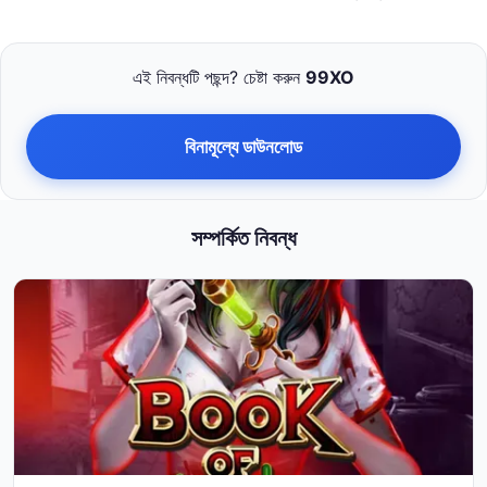
এই নিবন্ধটি পছন্দ? চেষ্টা করুন
99XO
বিনামূল্যে ডাউনলোড
সম্পর্কিত নিবন্ধ