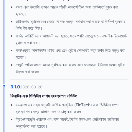
বাংলা এবং ইংরেজি ছাড়াও আরও পাঁচটি আন্তর্জাতিক ভাষা প্ল্যাটফর্মে যুক্ত করা
হয়েছে।
ডাউনলোড ম্যানেজারের মেমরি লিকেজ সমস্যা সমাধান করা হয়েছে যা দীর্ঘক্ষণ ব্যবহারে
পিসি ধীর করে দিত।
সার্ভার আর্কিটেকচার আপডেট করা হয়েছে যাতে প্রতি সেকেন্ডে ১০ লক্ষাধিক রিকোয়েস্ট
হ্যান্ডেল করা যায়।
সফটওয়্যার আনইনস্টল গাইড এবং হেল্প সেন্টার সেকশনটি নতুন তথ্য দিয়ে সমৃদ্ধ করা
হয়েছে।
পেমেন্ট গেটওয়েগুলো আরও সুরক্ষিত করা হয়েছে এবং লেনদেনের ইতিহাস দেখার সুবিধা
উন্নত করা হয়েছে।
3.1.0
2026-03-20
ফিনটেক এবং ডিজিটাল সম্পদ ব্যবস্থাপনা মডিউল
৯৯এক্সও এর লক্ষ্য অনুযায়ী আর্থিক প্রযুক্তি (FinTech) এবং ডিজিটাল সম্পদ
ব্যবস্থাপনার জন্য আলাদা সেকশন চালু করা হয়েছে।
ক্রিপ্টোকারেন্সি ওয়ালেট এবং স্টক মার্কেট ট্র্যাকিং টুলসগুলো ভেরিফাইড তালিকায়
অন্তর্ভুক্ত করা হয়েছে।