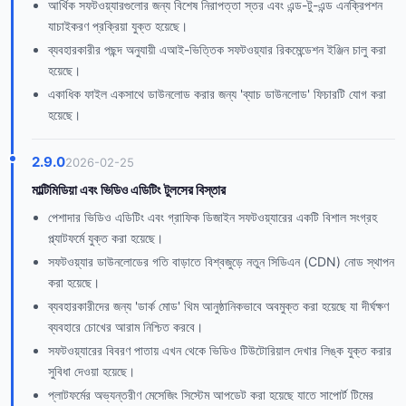
আর্থিক সফটওয়্যারগুলোর জন্য বিশেষ নিরাপত্তা স্তর এবং এন্ড-টু-এন্ড এনক্রিপশন
যাচাইকরণ প্রক্রিয়া যুক্ত হয়েছে।
ব্যবহারকারীর পছন্দ অনুযায়ী এআই-ভিত্তিক সফটওয়্যার রিকমেন্ডেশন ইঞ্জিন চালু করা
হয়েছে।
একাধিক ফাইল একসাথে ডাউনলোড করার জন্য 'ব্যাচ ডাউনলোড' ফিচারটি যোগ করা
হয়েছে।
2.9.0
2026-02-25
মাল্টিমিডিয়া এবং ভিডিও এডিটিং টুলসের বিস্তার
পেশাদার ভিডিও এডিটিং এবং গ্রাফিক ডিজাইন সফটওয়্যারের একটি বিশাল সংগ্রহ
প্ল্যাটফর্মে যুক্ত করা হয়েছে।
সফটওয়্যার ডাউনলোডের গতি বাড়াতে বিশ্বজুড়ে নতুন সিডিএন (CDN) নোড স্থাপন
করা হয়েছে।
ব্যবহারকারীদের জন্য 'ডার্ক মোড' থিম আনুষ্ঠানিকভাবে অবমুক্ত করা হয়েছে যা দীর্ঘক্ষণ
ব্যবহারে চোখের আরাম নিশ্চিত করবে।
সফটওয়্যারের বিবরণ পাতায় এখন থেকে ভিডিও টিউটোরিয়াল দেখার লিঙ্ক যুক্ত করার
সুবিধা দেওয়া হয়েছে।
প্লাটফর্মের অভ্যন্তরীণ মেসেজিং সিস্টেম আপডেট করা হয়েছে যাতে সাপোর্ট টিমের