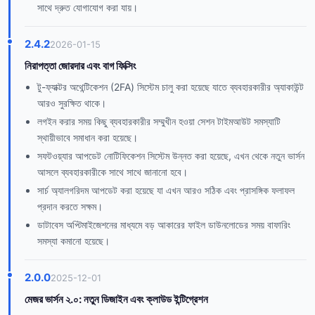
সাথে দ্রুত যোগাযোগ করা যায়।
2.4.2
2026-01-15
নিরাপত্তা জোরদার এবং বাগ ফিক্সিং
টু-ফ্যাক্টর অথেন্টিকেশন (2FA) সিস্টেম চালু করা হয়েছে যাতে ব্যবহারকারীর অ্যাকাউন্ট
আরও সুরক্ষিত থাকে।
লগইন করার সময় কিছু ব্যবহারকারীর সম্মুখীন হওয়া সেশন টাইমআউট সমস্যাটি
স্থায়ীভাবে সমাধান করা হয়েছে।
সফটওয়্যার আপডেট নোটিফিকেশন সিস্টেম উন্নত করা হয়েছে, এখন থেকে নতুন ভার্সন
আসলে ব্যবহারকারীকে সাথে সাথে জানানো হবে।
সার্চ অ্যালগরিদম আপডেট করা হয়েছে যা এখন আরও সঠিক এবং প্রাসঙ্গিক ফলাফল
প্রদান করতে সক্ষম।
ডাটাবেস অপ্টিমাইজেশনের মাধ্যমে বড় আকারের ফাইল ডাউনলোডের সময় বাফারিং
সমস্যা কমানো হয়েছে।
2.0.0
2025-12-01
মেজর ভার্সন ২.০: নতুন ডিজাইন এবং ক্লাউড ইন্টিগ্রেশন