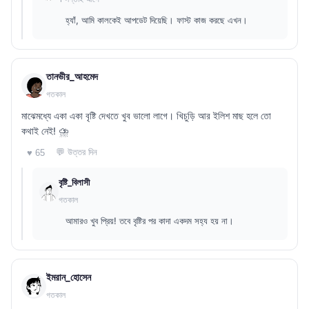
হ্যাঁ, আমি কালকেই আপডেট দিয়েছি। ফাস্ট কাজ করছে এখন।
তানভীর_আহমেদ
গতকাল
মাঝেমধ্যে একা একা বৃষ্টি দেখতে খুব ভালো লাগে। খিচুড়ি আর ইলিশ মাছ হলে তো
কথাই নেই! ⛈️
💬 উত্তর দিন
♥ 65
বৃষ্টি_বিলাসী
গতকাল
আমারও খুব প্রিয়! তবে বৃষ্টির পর কাদা একদম সহ্য হয় না।
ইমরান_হোসেন
গতকাল