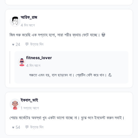
আরিফ_রাজ
4 দিন আগে
জিম শুরু করেছি এক সপ্তাহ হলো, সারা শরীর ব্যথায় ফেটে যাচ্ছে। 💀
💬 উত্তর দিন
♥ 24
fitness_lover
4 দিন আগে
শুরুতে এমন হয়, হাল ছাড়বেন না। প্রোটিন বেশি করে খান। 💪
ইকবাল_ভাই
1 সপ্তাহ আগে
শেয়ার মার্কেটের অবস্থা খুব একটা ভালো যাচ্ছে না। বুঝে শুনে ইনভেস্ট করুন সবাই।
💬 উত্তর দিন
♥ 54