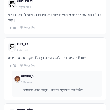
ইমরান_হোসেন
1 সপ্তাহ আগে
আপনারা কেউ কি ভালো কোনো হেডফোন সাজেস্ট করতে পারবেন? বাজেট ৫০০০ টাকার
মধ্যে।
💬 উত্তর দিন
♥ 19
রুমানা_হক
2 দিন আগে
বাচ্চাদের অনলাইন ক্লাস নিয়ে খুব ঝামেলায় আছি। নেট থাকে না ঠিকমতো।
💬 উত্তর দিন
♥ 20
অভিভাবক_১
2 দিন আগে
আমাদেরও একই সমস্যা। বাচ্চাদের পড়াশোনা লাটে উঠেছে।
বোরহান_উদ্দিন