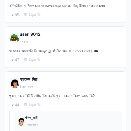
কম্পিউটার বেশিক্ষণ চালালে চোখের যত্ন নেওয়ার কিছু টিপস শেয়ার করলাম...
💬 উত্তর দিন
♥ 95
user_9012
গতকাল
আজকের আকাশটা কি অদ্ভুত সুন্দর! নীল আর সাদা মেঘের মেলা। ☁️
💬 উত্তর দিন
♥ 47
পারভেজ_মিয়া
1 মাস আগে
পুরান ঢাকার বিউটি লাচ্ছি মিস করছি খুব। কোনো বিকল্প আছে কি?
💬 উত্তর দিন
♥ 44
খাদক_ভাই
1 মাস আগে