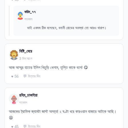
করিম_৭৭
গতকাল
ভাই একদম ঠিক বলেছেন, বনানী রোডের অবস্থা তো আরও খারাপ।
মিষ্টি_মেয়ে
3 দিন আগে
আজ আম্মুর হাতের ইলিশ খিচুড়ি খেলাম, তৃপ্তি কাকে বলে! 😋
💬 উত্তর দিন
♥ 56
রহিম_ঢাকাইয়া
গতকাল
আজকের ট্রাফিক জ্যামটা জাস্ট অসহ্য! ২ ঘণ্টা ধরে কারওয়ান বাজারে আটকে আছি।
😫
💬 উত্তর দিন
♥ 45