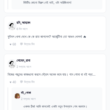
বিউটির কোনো বিকল্প নেই ভাই, ওটা অরিজিনাল!
রনি_আহমেদ
6 দিন আগে
ফুটবল খেলা দেখে কে কে রাত জাগলেন? আর্জেন্টিনা তো আগুন খেলল! 🔥
💬 উত্তর দিন
♥ 68
সোহেল_রানা
2 সপ্তাহ আগে
নিজের পছন্দের কাজগুলো করলে স্ট্রেস অনেক কমে যায়। গান শোনা বা বই পড়া...
💬 উত্তর দিন
♥ 40
বই_পোকা
2 সপ্তাহ আগে
একদম ঠিক! আমি কালকেই একটা নতুন উপন্যাস শেষ করলাম।