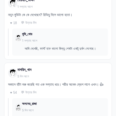
1 সপ্তাহ আগে
নতুন মুভিটা কে কে দেখেছেন? রিভিয়ু দিলে ভালো হতো।
💬 উত্তর দিন
♥ 18
মুভি_খোর
1 সপ্তাহ আগে
আমি দেখেছি, ফার্স্ট হাফ ভালো কিন্তু শেষটা একটু দুর্বল লেগেছে।
নাসরিন_খান
5 দিন আগে
সকালে হাঁটা শুরু করেছি গত এক সপ্তাহ ধরে। শরীর অনেক ফ্রেশ লাগে এখন। 👍
💬 উত্তর দিন
♥ 54
অলসের_রাজা
5 দিন আগে