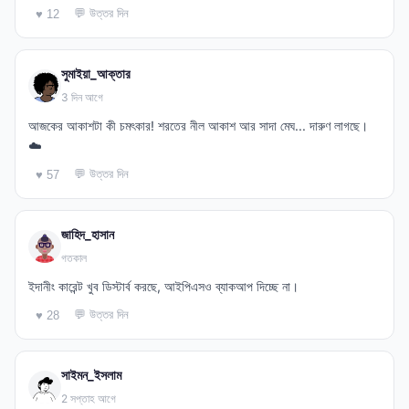
💬 উত্তর দিন
♥ 12
সুমাইয়া_আক্তার
3 দিন আগে
আজকের আকাশটা কী চমৎকার! শরতের নীল আকাশ আর সাদা মেঘ... দারুণ লাগছে।
☁️
💬 উত্তর দিন
♥ 57
জাহিদ_হাসান
গতকাল
ইদানীং কারেন্ট খুব ডিস্টার্ব করছে, আইপিএসও ব্যাকআপ দিচ্ছে না।
💬 উত্তর দিন
♥ 28
সাইমন_ইসলাম
2 সপ্তাহ আগে