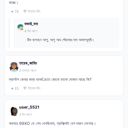
যাচ্ছে।
💬 উত্তর দিন
♥ 74
বাজারি_বাবা
4 দিন আগে
ঠিক বলেছেন আপু, আলু আর পেঁয়াজের দাম আকাশচুম্বী।
তারেক_জাহিদ
2 সপ্তাহ আগে
ল্যাপটপ কেনার জন্য ধানমণ্ডিতে কোনো ভালো দোকান আছে কি?
💬 উত্তর দিন
♥ 15
user_5521
2 দিন আগে
অবসরে 99XO তে গেম খেলছিলাম, গ্রাফিক্সটা বেশ দারুণ লেগেছে।