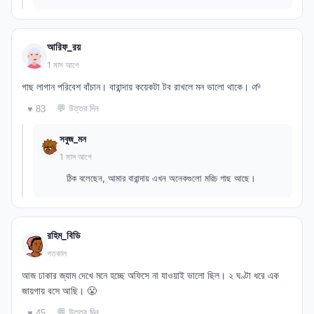
আরিফ_রয়
1 মাস আগে
গাছ লাগান পরিবেশ বাঁচান। বারান্দায় কয়েকটা টব রাখলে মন ভালো থাকে। 🌱
💬 উত্তর দিন
♥ 83
সবুজ_মন
1 মাস আগে
ঠিক বলেছেন, আমার বারান্দায় এখন অনেকগুলো মরিচ গাছ আছে।
রহিম_বিডি
গতকাল
আজ ঢাকার জ্যাম দেখে মনে হচ্ছে অফিসে না যাওয়াই ভালো ছিল। ২ ঘণ্টা ধরে এক
জায়গায় বসে আছি। 😤
💬 উত্তর দিন
♥ 45