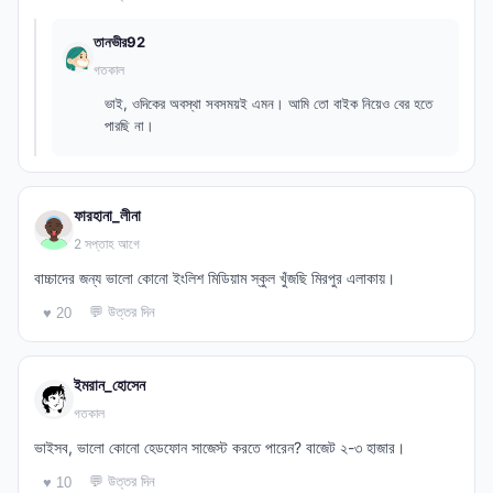
তানভীর92
গতকাল
ভাই, ওদিকের অবস্থা সবসময়ই এমন। আমি তো বাইক নিয়েও বের হতে
পারছি না।
ফারহানা_লীনা
2 সপ্তাহ আগে
বাচ্চাদের জন্য ভালো কোনো ইংলিশ মিডিয়াম স্কুল খুঁজছি মিরপুর এলাকায়।
💬 উত্তর দিন
♥ 20
ইমরান_হোসেন
গতকাল
ভাইসব, ভালো কোনো হেডফোন সাজেস্ট করতে পারেন? বাজেট ২-৩ হাজার।
💬 উত্তর দিন
♥ 10