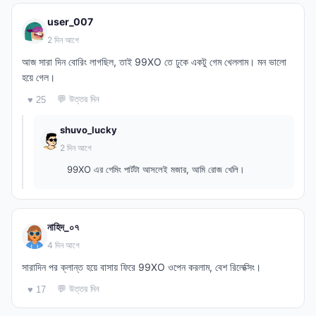
user_007
2 দিন আগে
আজ সারা দিন বোরিং লাগছিল, তাই 99XO তে ঢুকে একটু গেম খেললাম। মন ভালো
হয়ে গেল।
💬 উত্তর দিন
♥ 25
shuvo_lucky
2 দিন আগে
99XO এর গেমিং পার্টটা আসলেই মজার, আমি রোজ খেলি।
নাহিদ_০৭
4 দিন আগে
সারাদিন পর ক্লান্ত হয়ে বাসায় ফিরে 99XO ওপেন করলাম, বেশ রিলেক্সিং।
💬 উত্তর দিন
♥ 17