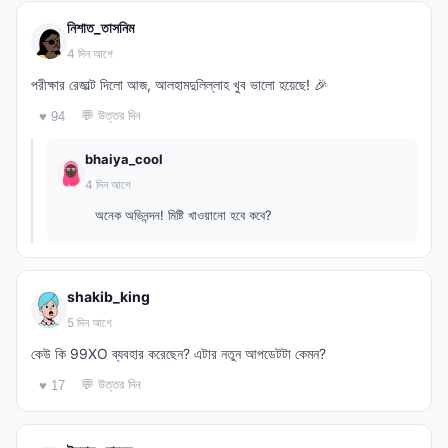
নিশাত_তাসনিম
4 দিন আগে
পরীক্ষার রেজাল্ট দিলো আজ, আলহামদুলিল্লাহ খুব ভালো হয়েছে! 🎉
💬 উত্তর দিন
♥ 94
bhaiya_cool
4 দিন আগে
অনেক অভিনন্দন! মিষ্টি খাওয়ানো হবে কবে?
shakib_king
5 দিন আগে
কেউ কি 99XO ব্যবহার করেছেন? এটার নতুন আপডেটটা কেমন?
💬 উত্তর দিন
♥ 17