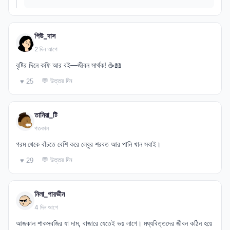
পিউ_দাস
2 দিন আগে
বৃষ্টির দিনে কফি আর বই—জীবন সার্থক! ☕📖
💬 উত্তর দিন
♥ 25
তানিয়া_টি
গতকাল
গরম থেকে বাঁচতে বেশি করে লেবুর শরবত আর পানি খান সবাই।
💬 উত্তর দিন
♥ 29
নিলা_পারভীন
4 দিন আগে
আজকাল শাকসবজির যা দাম, বাজারে যেতেই ভয় লাগে। মধ্যবিত্তদের জীবন কঠিন হয়ে