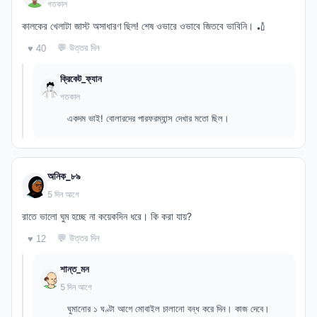
গতকাল
কালকের খেলাটা জাস্ট অসাধারণ ছিল! শেষ ওভারে ওভাবে জিতবে ভাবিনি। 🏏
💬 উত্তর দিন
♥ 40
ক্রিকেট_ফ্যান
গতকাল
একদম ভাই! বোলারদের পারফরম্যান্স দেখার মতো ছিল।
অনিক_৮৯
5 দিন আগে
রাতে ভালো ঘুম হচ্ছে না কয়েকদিন ধরে। কি করা যায়?
💬 উত্তর দিন
♥ 12
শান্ত_মন
5 দিন আগে
ঘুমানোর ১ ঘণ্টা আগে মোবাইল চালানো বন্ধ করে দিন। কাজ দেবে।