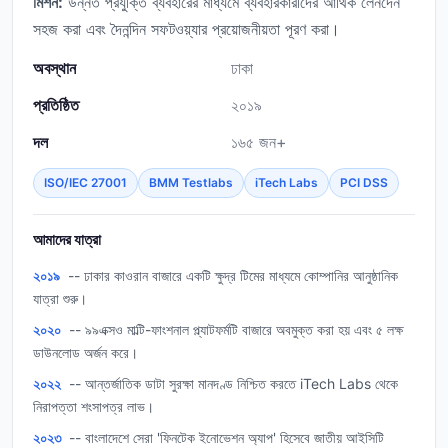
মিশন:
উন্নত প্রযুক্তি ব্যবহারের মাধ্যমে ব্যবহারকারীদের আর্থিক লেনদেন
সহজ করা এবং দৈনন্দিন সফটওয়্যার প্রয়োজনীয়তা পূরণ করা।
অবস্থান
ঢাকা
প্রতিষ্ঠিত
২০১৯
দল
১৬৫ জন+
ISO/IEC 27001
BMM Testlabs
iTech Labs
PCI DSS
আমাদের যাত্রা
২০১৯
-- ঢাকার কাওরান বাজারে একটি ক্ষুদ্র টিমের মাধ্যমে কোম্পানির আনুষ্ঠানিক
যাত্রা শুরু।
২০২০
-- ৯৯এক্সও মাল্টি-ফাংশনাল প্ল্যাটফর্মটি বাজারে অবমুক্ত করা হয় এবং ৫ লক্ষ
ডাউনলোড অর্জন করে।
২০২২
-- আন্তর্জাতিক ডাটা সুরক্ষা মানদণ্ড নিশ্চিত করতে iTech Labs থেকে
নিরাপত্তা শংসাপত্র লাভ।
২০২৩
-- বাংলাদেশে সেরা 'ফিনটেক ইনোভেশন অ্যাপ' হিসেবে জাতীয় আইসিটি