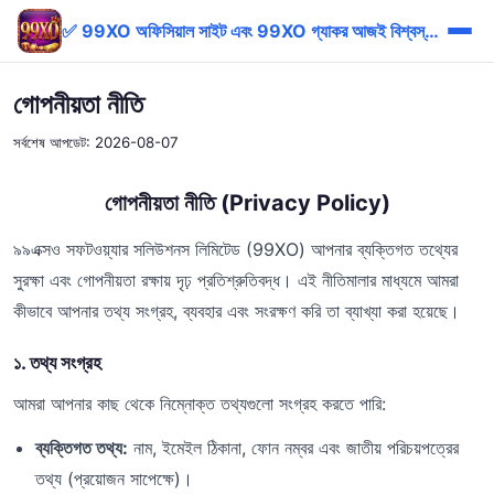
✅ 99XO অফিসিয়াল সাইট এবং 99XO গ্যাকর আজই বিশ্বস্ত ও জনপ্রিয় ⭐
গোপনীয়তা নীতি
সর্বশেষ আপডেট: 2026-08-07
গোপনীয়তা নীতি (Privacy Policy)
৯৯এক্সও সফটওয়্যার সলিউশনস লিমিটেড (99XO) আপনার ব্যক্তিগত তথ্যের
সুরক্ষা এবং গোপনীয়তা রক্ষায় দৃঢ় প্রতিশ্রুতিবদ্ধ। এই নীতিমালার মাধ্যমে আমরা
কীভাবে আপনার তথ্য সংগ্রহ, ব্যবহার এবং সংরক্ষণ করি তা ব্যাখ্যা করা হয়েছে।
১. তথ্য সংগ্রহ
আমরা আপনার কাছ থেকে নিম্নোক্ত তথ্যগুলো সংগ্রহ করতে পারি:
ব্যক্তিগত তথ্য:
নাম, ইমেইল ঠিকানা, ফোন নম্বর এবং জাতীয় পরিচয়পত্রের
তথ্য (প্রয়োজন সাপেক্ষে)।